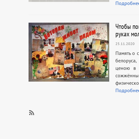
Подробне
Чтобы по
руках мо
25.11.2020
Память о 
белоруса,
ценою в 
сожжённы
физическ
Подробне
SubscribeПодписаться
на
ИВР