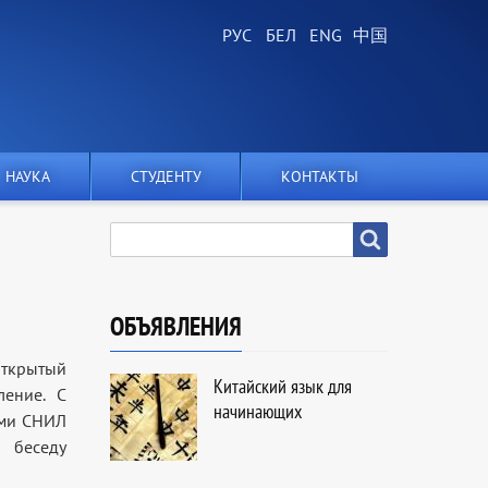
НАУКА
СТУДЕНТУ
КОНТАКТЫ
SEARCH
Search
ОБЪЯВЛЕНИЯ
открытый
Китайский язык для
ление. С
начинающих
ами СНИЛ
 беседу