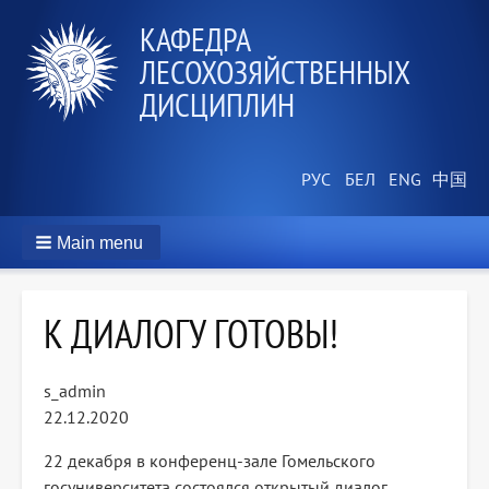
КАФЕДРА
ЛЕСОХОЗЯЙСТВЕННЫХ
ДИСЦИПЛИН
Main menu
К ДИАЛОГУ ГОТОВЫ!
s_admin
22.12.2020
22 декабря в конференц-зале Гомельского
госуниверситета состоялся открытый диалог,